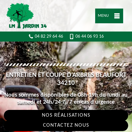
MENU
04 82 29 64 46
06 44 06 93 16
ENTRETIEN ET COUPE D'ARBRES BEAUFORT
34210
Nous sommes disponibles de 08h-19h du lundi au
samedi et 24h/24 7j/7 en cas d urgence
NOS RÉALISATIONS
CONTACTEZ NOUS