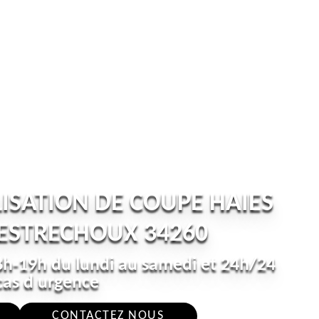
ISATION DE COUPE HAIES
 ESTRECHOUX 34260
h-19h du lundi au samedi et 24h/24
cas d urgence
CONTACTEZ NOUS