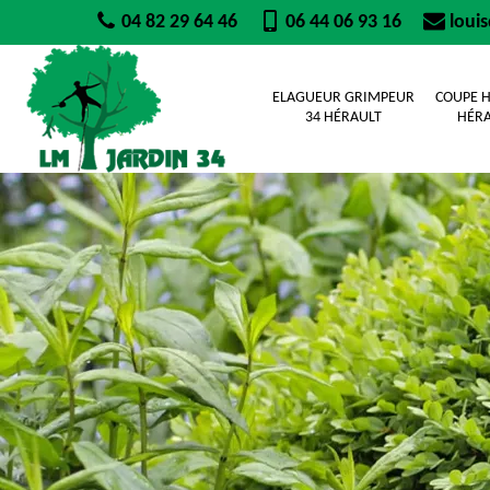
04 82 29 64 46
06 44 06 93 16
loui
ELAGUEUR GRIMPEUR
COUPE H
34 HÉRAULT
HÉRA