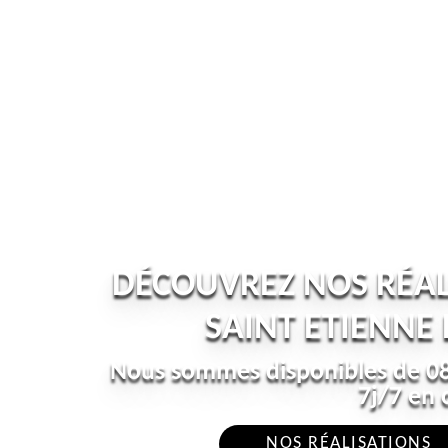
DÉCOUVREZ NOS RÉAL
SAINT ETIENNE
Nous sommes disponibles de 08
7j/7 en 
NOS RÉALISATIONS