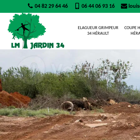
04 82 29 64 46
06 44 06 93 16
loui
ELAGUEUR GRIMPEUR
COUPE H
34 HÉRAULT
HÉRA