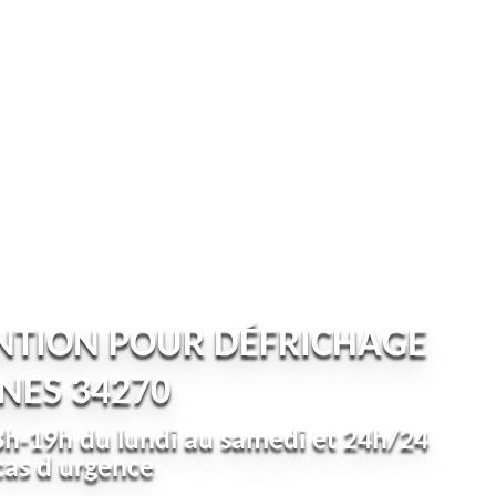
NTION POUR DÉFRICHAGE
NES 34270
h-19h du lundi au samedi et 24h/24
cas d urgence