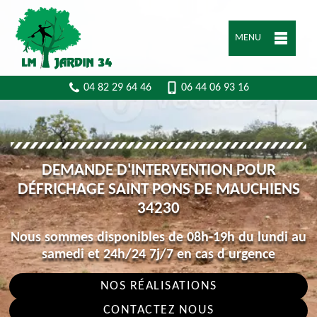
MENU
04 82 29 64 46
06 44 06 93 16
DEMANDE D'INTERVENTION POUR
DÉFRICHAGE SAINT PONS DE MAUCHIENS
34230
Nous sommes disponibles de 08h-19h du lundi au
samedi et 24h/24 7j/7 en cas d urgence
NOS RÉALISATIONS
CONTACTEZ NOUS