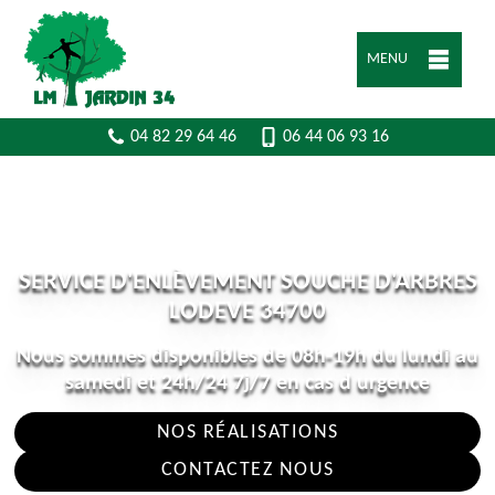
MENU
04 82 29 64 46
06 44 06 93 16
SERVICE D'ENLÈVEMENT SOUCHE D'ARBRES
LODEVE 34700
Nous sommes disponibles de 08h-19h du lundi au
samedi et 24h/24 7j/7 en cas d urgence
NOS RÉALISATIONS
CONTACTEZ NOUS