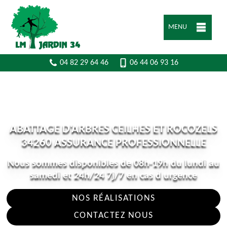
MENU
04 82 29 64 46
06 44 06 93 16
ABATTAGE D'ARBRES CEILHES ET ROCOZELS
34260 ASSURANCE PROFESSIONNELLE
Nous sommes disponibles de 08h-19h du lundi au
samedi et 24h/24 7j/7 en cas d urgence
NOS RÉALISATIONS
CONTACTEZ NOUS