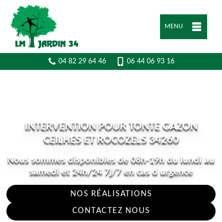
MENU
04 82 29 64 46
06 44 06 93 16
INTERVENTION POUR TONTE GAZON
CEILHES ET ROCOZELS 34260
Nous sommes disponibles de 08h-19h du lundi au
samedi et 24h/24 7j/7 en cas d urgence
NOS RÉALISATIONS
CONTACTEZ NOUS