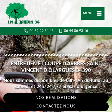
MENU
04 82 29 64 46
06 44 06 93 16
ENTRETIEN ET COUPE D'ARBRES SAINT
VINCENT D OLARGUES 34390
Nous sommes disponibles de 08h-19h du lundi au
samedi et 24h/24 7j/7 en cas d urgence
NOS RÉALISATIONS
CONTACTEZ NOUS